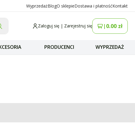
Wyprzedaż
Blog
O sklepie
Dostawa i płatność
Kontakt
0.00
zł
|
Zaloguj się
|
Zarejestruj się
KCESORIA
PRODUCENCI
WYPRZEDAŻ