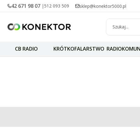
42 671 98 07
|
512 093 509
sklep@konektor5000.pl
CB RADIO
KRÓTKOFALARSTWO
RADIOKOMUN