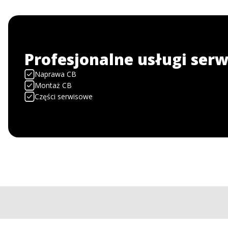
Profesjonalne usługi ser
Naprawa CB
Montaż CB
Części serwisowe