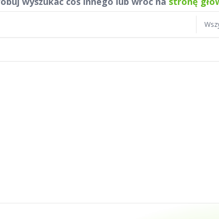
óbuj wyszukać coś innego lub wróć na
stronę głó