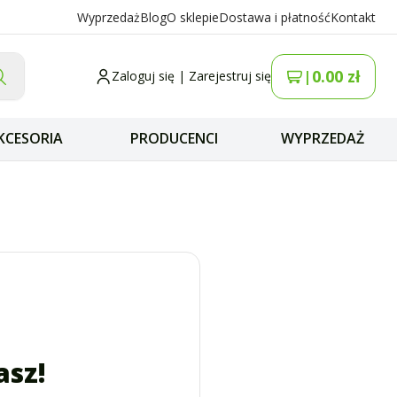
Wyprzedaż
Blog
O sklepie
Dostawa i płatność
Kontakt
0.00
zł
|
Zaloguj się
|
Zarejestruj się
KCESORIA
PRODUCENCI
WYPRZEDAŻ
asz!