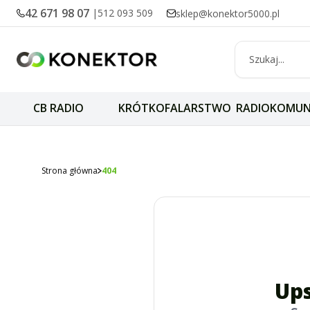
42 671 98 07
|
512 093 509
sklep@konektor5000.pl
CB RADIO
KRÓTKOFALARSTWO
RADIOKOMUN
Strona główna
404
Ups