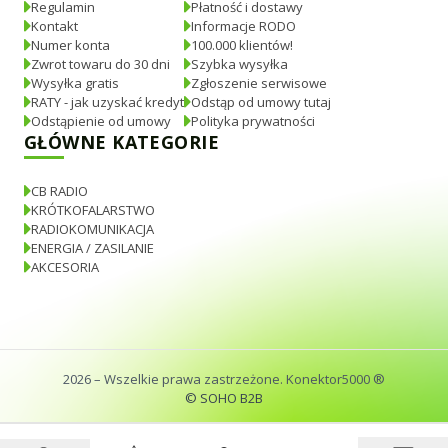
Regulamin
Płatność i dostawy
Kontakt
Informacje RODO
Numer konta
100.000 klientów!
Zwrot towaru do 30 dni
Szybka wysyłka
Wysyłka gratis
Zgłoszenie serwisowe
RATY - jak uzyskać kredyt
Odstąp od umowy tutaj
Odstąpienie od umowy
Polityka prywatności
GŁÓWNE KATEGORIE
CB RADIO
KRÓTKOFALARSTWO
RADIOKOMUNIKACJA
ENERGIA / ZASILANIE
AKCESORIA
2026
– Wszelkie prawa zastrzeżone. Konektor5000 ®
© SOHO B2B