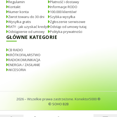
Regulamin
Płatność i dostawy
Kontakt
Informacje RODO
Numer konta
100.000 klientów!
Zwrot towaru do 30 dni
Szybka wysyłka
Wysyłka gratis
Zgłoszenie serwisowe
RATY - jak uzyskać kredyt
Odstąp od umowy tutaj
Odstąpienie od umowy
Polityka prywatności
GŁÓWNE KATEGORIE
CB RADIO
KRÓTKOFALARSTWO
RADIOKOMUNIKACJA
ENERGIA / ZASILANIE
AKCESORIA
2026
– Wszelkie prawa zastrzeżone. Konektor5000 ®
© SOHO B2B