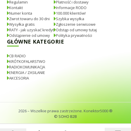
Regulamin
Płatność i dostawy
Kontakt
Informacje RODO
Numer konta
100.000 klientów!
Zwrot towaru do 30 dni
Szybka wysyłka
Wysyłka gratis
Zgłoszenie serwisowe
RATY - jak uzyskać kredyt
Odstąp od umowy tutaj
Odstąpienie od umowy
Polityka prywatności
GŁÓWNE KATEGORIE
CB RADIO
KRÓTKOFALARSTWO
RADIOKOMUNIKACJA
ENERGIA / ZASILANIE
AKCESORIA
2026
– Wszelkie prawa zastrzeżone. Konektor5000 ®
© SOHO B2B