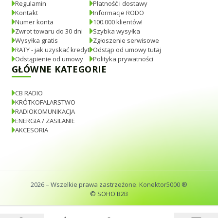
Regulamin
Płatność i dostawy
Kontakt
Informacje RODO
Numer konta
100.000 klientów!
Zwrot towaru do 30 dni
Szybka wysyłka
Wysyłka gratis
Zgłoszenie serwisowe
RATY - jak uzyskać kredyt
Odstąp od umowy tutaj
Odstąpienie od umowy
Polityka prywatności
GŁÓWNE KATEGORIE
CB RADIO
KRÓTKOFALARSTWO
RADIOKOMUNIKACJA
ENERGIA / ZASILANIE
AKCESORIA
2026
– Wszelkie prawa zastrzeżone. Konektor5000 ®
© SOHO B2B