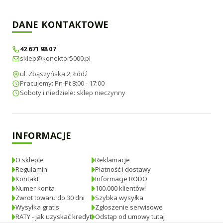
DANE KONTAKTOWE
42 671 98 07
sklep@konektor5000.pl
ul. Zbąszyńska 2, Łódź
Pracujemy: Pn-Pt 8:00 - 17:00
Soboty i niedziele: sklep nieczynny
INFORMACJE
O sklepie
Reklamacje
Regulamin
Płatność i dostawy
Kontakt
Informacje RODO
Numer konta
100.000 klientów!
Zwrot towaru do 30 dni
Szybka wysyłka
Wysyłka gratis
Zgłoszenie serwisowe
RATY - jak uzyskać kredyt
Odstąp od umowy tutaj