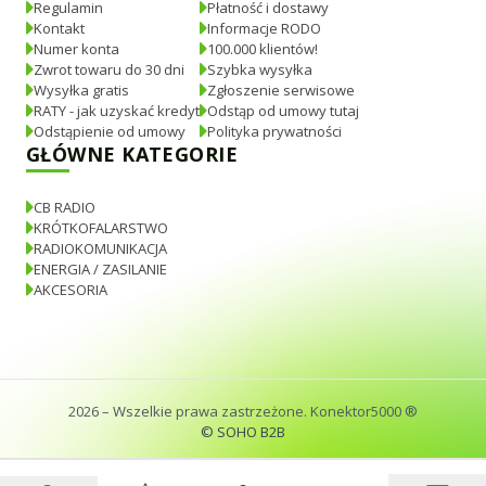
Regulamin
Płatność i dostawy
Kontakt
Informacje RODO
Numer konta
100.000 klientów!
Zwrot towaru do 30 dni
Szybka wysyłka
Wysyłka gratis
Zgłoszenie serwisowe
RATY - jak uzyskać kredyt
Odstąp od umowy tutaj
Odstąpienie od umowy
Polityka prywatności
GŁÓWNE KATEGORIE
CB RADIO
KRÓTKOFALARSTWO
RADIOKOMUNIKACJA
ENERGIA / ZASILANIE
AKCESORIA
2026
– Wszelkie prawa zastrzeżone. Konektor5000 ®
© SOHO B2B