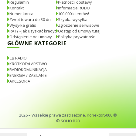
Regulamin
Płatność i dostawy
Kontakt
Informacje RODO
Numer konta
100.000 klientów!
Zwrot towaru do 30 dni
Szybka wysyłka
Wysyłka gratis
Zgłoszenie serwisowe
RATY - jak uzyskać kredyt
Odstąp od umowy tutaj
Odstąpienie od umowy
Polityka prywatności
GŁÓWNE KATEGORIE
CB RADIO
KRÓTKOFALARSTWO
RADIOKOMUNIKACJA
ENERGIA / ZASILANIE
AKCESORIA
2026
– Wszelkie prawa zastrzeżone. Konektor5000 ®
© SOHO B2B