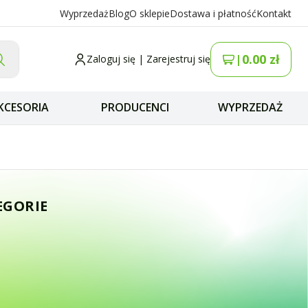
Wyprzedaż
Blog
O sklepie
Dostawa i płatność
Kontakt
0.00
zł
|
Zaloguj się
|
Zarejestruj się
KCESORIA
PRODUCENCI
WYPRZEDAŻ
z okablowania) A
EGORIE