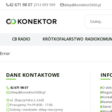
42 671 98 07
|
512 093 509
sklep@konektor5000.pl
CB RADIO
KRÓTKOFALARSTWO
RADIOKOMUN
LEMM AT-106 pro
Error
DANE KONTAKTOWE
INF
42 671 98 07
O skle
sklep@konektor5000.pl
Regul
Konta
ul. Zbąszyńska 2, Łódź
Numer
Pracujemy: Pn-Pt 8:00 - 17:00
Zwrot 
Soboty i niedziele: sklep nieczynny
Wysyłk