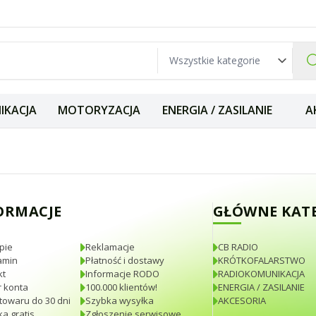
IKACJA
MOTORYZACJA
ENERGIA / ZASILANIE
A
miennik 67cm (be
ORMACJE
GŁÓWNE KAT
pie
Reklamacje
CB RADIO
amin
Płatność i dostawy
KRÓTKOFALARSTWO
kt
Informacje RODO
RADIOKOMUNIKACJA
 konta
100.000 klientów!
ENERGIA / ZASILANIE
towaru do 30 dni
Szybka wysyłka
AKCESORIA
a gratis
Zgłoszenie serwisowe