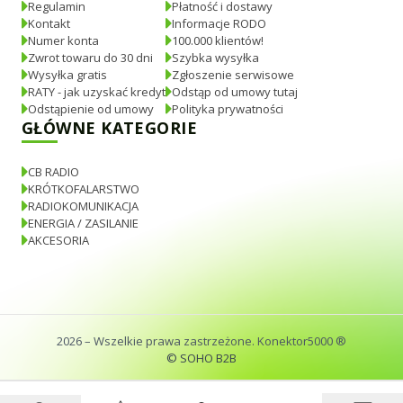
Regulamin
Płatność i dostawy
Kontakt
Informacje RODO
Numer konta
100.000 klientów!
Zwrot towaru do 30 dni
Szybka wysyłka
Wysyłka gratis
Zgłoszenie serwisowe
RATY - jak uzyskać kredyt
Odstąp od umowy tutaj
Odstąpienie od umowy
Polityka prywatności
GŁÓWNE KATEGORIE
CB RADIO
KRÓTKOFALARSTWO
RADIOKOMUNIKACJA
ENERGIA / ZASILANIE
AKCESORIA
2026
– Wszelkie prawa zastrzeżone. Konektor5000 ®
© SOHO B2B