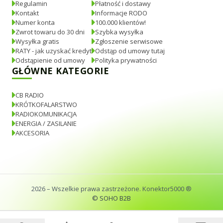
Regulamin
Płatność i dostawy
Kontakt
Informacje RODO
Numer konta
100.000 klientów!
Zwrot towaru do 30 dni
Szybka wysyłka
Wysyłka gratis
Zgłoszenie serwisowe
RATY - jak uzyskać kredyt
Odstąp od umowy tutaj
Odstąpienie od umowy
Polityka prywatności
GŁÓWNE KATEGORIE
CB RADIO
KRÓTKOFALARSTWO
RADIOKOMUNIKACJA
ENERGIA / ZASILANIE
AKCESORIA
2026
– Wszelkie prawa zastrzeżone. Konektor5000 ®
© SOHO B2B