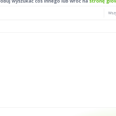
óbuj wyszukać coś innego lub wróć na
stronę głó