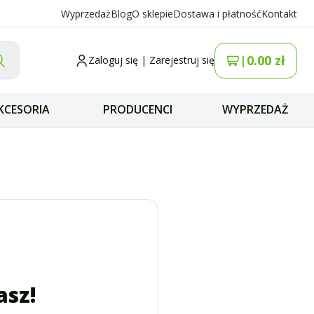
Wyprzedaż
Blog
O sklepie
Dostawa i płatność
Kontakt
0.00
zł
|
Zaloguj się
|
Zarejestruj się
KCESORIA
PRODUCENCI
WYPRZEDAŻ
asz!