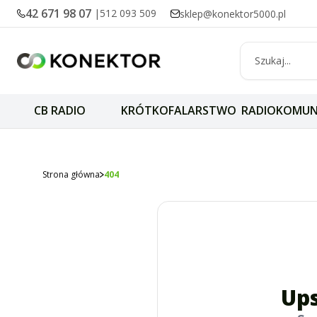
42 671 98 07
|
512 093 509
sklep@konektor5000.pl
CB RADIO
KRÓTKOFALARSTWO
RADIOKOMUN
Strona główna
404
Ups