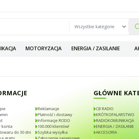
IKACJA
MOTORYZACJA
ENERGIA / ZASILANIE
A
 przedniego Inte
ORMACJE
GŁÓWNE KAT
pie
Reklamacje
CB RADIO
amin
Płatność i dostawy
KRÓTKOFALARSTWO
kt
Informacje RODO
RADIOKOMUNIKACJA
 konta
100.000 klientów!
ENERGIA / ZASILANIE
towaru do 30 dni
Szybka wysyłka
AKCESORIA
a gratis
Zgłoszenie serwisowe