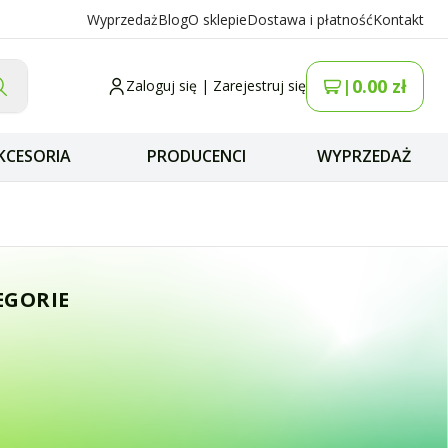
Wyprzedaż
Blog
O sklepie
Dostawa i płatność
Kontakt
0.00
zł
|
Zaloguj się
|
Zarejestruj się
KCESORIA
PRODUCENCI
WYPRZEDAŻ
k HR-2040 / AnyT
EGORIE