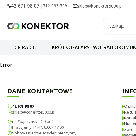
42 671 98 07
|
512 093 509
sklep@konektor5000.pl
CB RADIO
KRÓTKOFALARSTWO
RADIOKOMUN
Mocowanie panelu
Error
DANE KONTAKTOWE
INF
42 671 98 07
O skle
sklep@konektor5000.pl
Regul
Konta
ul. Zbąszyńska 2, Łódź
Numer
Pracujemy: Pn-Pt 8:00 - 17:00
Zwrot 
Soboty i niedziele: sklep nieczynny
Wysyłk