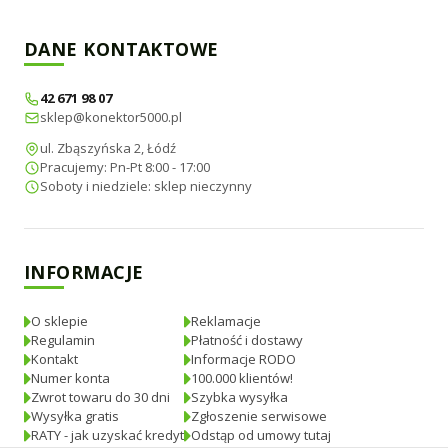
DANE KONTAKTOWE
42 671 98 07
sklep@konektor5000.pl
ul. Zbąszyńska 2, Łódź
Pracujemy: Pn-Pt 8:00 - 17:00
Soboty i niedziele: sklep nieczynny
INFORMACJE
O sklepie
Reklamacje
Regulamin
Płatność i dostawy
Kontakt
Informacje RODO
Numer konta
100.000 klientów!
Zwrot towaru do 30 dni
Szybka wysyłka
Wysyłka gratis
Zgłoszenie serwisowe
RATY - jak uzyskać kredyt
Odstąp od umowy tutaj