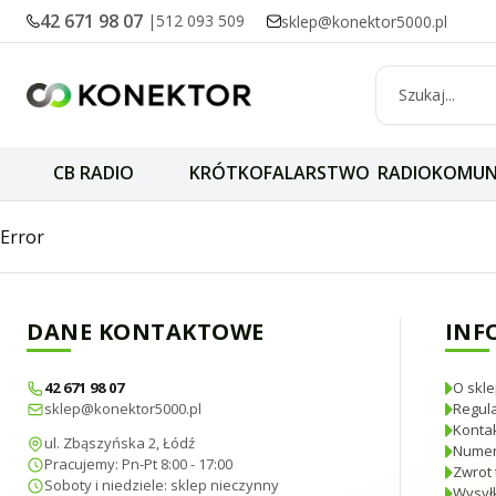
42 671 98 07
|
512 093 509
sklep@konektor5000.pl
CB RADIO
KRÓTKOFALARSTWO
RADIOKOMUN
Adapter na kablu
Error
DANE KONTAKTOWE
INF
42 671 98 07
O skle
sklep@konektor5000.pl
Regul
Konta
ul. Zbąszyńska 2, Łódź
Numer
Pracujemy: Pn-Pt 8:00 - 17:00
Zwrot 
Soboty i niedziele: sklep nieczynny
Wysyłk