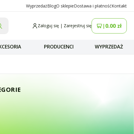
Wyprzedaż
Blog
O sklepie
Dostawa i płatność
Kontakt
0.00
zł
|
Zaloguj się
|
Zarejestruj się
KCESORIA
PRODUCENCI
WYPRZEDAŻ
wka SMA-M (męski
EGORIE