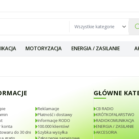
IKACJA
MOTORYZACJA
ENERGIA / ZASILANIE
A
 100cm przejśció
ORMACJE
GŁÓWNE KAT
pie
Reklamacje
CB RADIO
amin
Płatność i dostawy
KRÓTKOFALARSTWO
kt
Informacje RODO
RADIOKOMUNIKACJA
 konta
100.000 klientów!
ENERGIA / ZASILANIE
towaru do 30 dni
Szybka wysyłka
AKCESORIA
a gratis
Zgłoszenie serwisowe