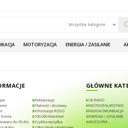
IKACJA
MOTORYZACJA
ENERGIA / ZASILANIE
A
ejszy analizator
ORMACJE
GŁÓWNE KAT
pie
Reklamacje
CB RADIO
amin
Płatność i dostawy
KRÓTKOFALARSTWO
kt
Informacje RODO
RADIOKOMUNIKACJA
 konta
100.000 klientów!
ENERGIA / ZASILANIE
towaru do 30 dni
Szybka wysyłka
AKCESORIA
a gratis
Zgłoszenie serwisowe