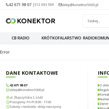
42 671 98 07
|
512 093 509
sklep@konektor5000.pl
CB RADIO
KRÓTKOFALARSTWO
RADIOKOMUN
NanoVNA H najmni
Error
DANE KONTAKTOWE
INF
42 671 98 07
O skle
sklep@konektor5000.pl
Regul
Konta
ul. Zbąszyńska 2, Łódź
Numer
Pracujemy: Pn-Pt 8:00 - 17:00
Zwrot 
Soboty i niedziele: sklep nieczynny
Wysyłk