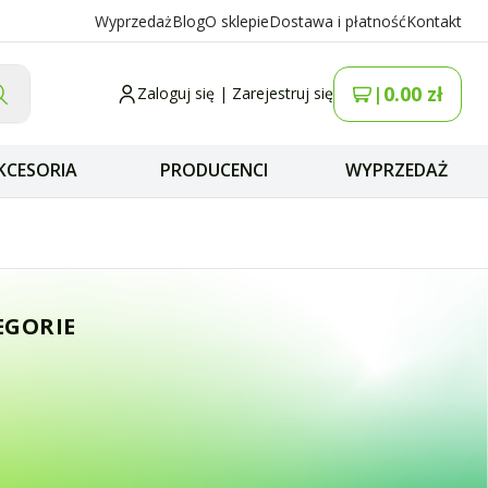
Wyprzedaż
Blog
O sklepie
Dostawa i płatność
Kontakt
0.00
zł
|
Zaloguj się
|
Zarejestruj się
KCESORIA
PRODUCENCI
WYPRZEDAŻ
 antenowy 50kHz -
EGORIE