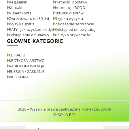
Regulamin
Płatność i dostawy
Kontakt
Informacje RODO
Numer konta
100.000 klientów!
Zwrot towaru do 30 dni
Szybka wysyłka
Wysyłka gratis
Zgłoszenie serwisowe
RATY - jak uzyskać kredyt
Odstąp od umowy tutaj
Odstąpienie od umowy
Polityka prywatności
GŁÓWNE KATEGORIE
CB RADIO
KRÓTKOFALARSTWO
RADIOKOMUNIKACJA
ENERGIA / ZASILANIE
AKCESORIA
2026
– Wszelkie prawa zastrzeżone. Konektor5000 ®
© SOHO B2B