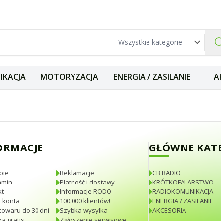
IKACJA
MOTORYZACJA
ENERGIA / ZASILANIE
A
% oryginał Italy
ORMACJE
GŁÓWNE KAT
pie
Reklamacje
CB RADIO
amin
Płatność i dostawy
KRÓTKOFALARSTWO
kt
Informacje RODO
RADIOKOMUNIKACJA
 konta
100.000 klientów!
ENERGIA / ZASILANIE
towaru do 30 dni
Szybka wysyłka
AKCESORIA
a gratis
Zgłoszenie serwisowe