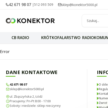
42 671 98 07
|
512 093 509
sklep@konektor5000.pl
CB RADIO
KRÓTKOFALARSTWO
RADIOKOMUN
SIRIO ML-145 100
Error
DANE KONTAKTOWE
INF
42 671 98 07
O skle
sklep@konektor5000.pl
Regul
Konta
ul. Zbąszyńska 2, Łódź
Numer
Pracujemy: Pn-Pt 8:00 - 17:00
Zwrot 
Soboty i niedziele: sklep nieczynny
Wysyłk