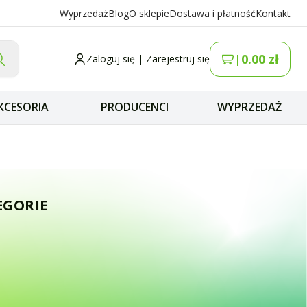
Wyprzedaż
Blog
O sklepie
Dostawa i płatność
Kontakt
0.00
zł
|
Zaloguj się
|
Zarejestruj się
KCESORIA
PRODUCENCI
WYPRZEDAŻ
 Antena CB Magne
EGORIE