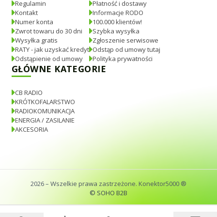
Regulamin
Płatność i dostawy
Kontakt
Informacje RODO
Numer konta
100.000 klientów!
Zwrot towaru do 30 dni
Szybka wysyłka
Wysyłka gratis
Zgłoszenie serwisowe
RATY - jak uzyskać kredyt
Odstąp od umowy tutaj
Odstąpienie od umowy
Polityka prywatności
GŁÓWNE KATEGORIE
CB RADIO
KRÓTKOFALARSTWO
RADIOKOMUNIKACJA
ENERGIA / ZASILANIE
AKCESORIA
2026
– Wszelkie prawa zastrzeżone. Konektor5000 ®
© SOHO B2B