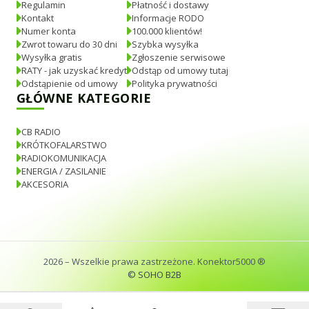
Regulamin
Płatność i dostawy
Kontakt
Informacje RODO
Numer konta
100.000 klientów!
Zwrot towaru do 30 dni
Szybka wysyłka
Wysyłka gratis
Zgłoszenie serwisowe
RATY - jak uzyskać kredyt
Odstąp od umowy tutaj
Odstąpienie od umowy
Polityka prywatności
GŁÓWNE KATEGORIE
CB RADIO
KRÓTKOFALARSTWO
RADIOKOMUNIKACJA
ENERGIA / ZASILANIE
AKCESORIA
2026
– Wszelkie prawa zastrzeżone. Konektor5000 ®
© SOHO B2B