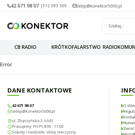
42 671 98 07
|
512 093 509
sklep@konektor5000.pl
CB RADIO
KRÓTKOFALARSTWO
RADIOKOMUN
Zmontowana anten
Error
DANE KONTAKTOWE
INF
42 671 98 07
O skle
sklep@konektor5000.pl
Regul
Konta
ul. Zbąszyńska 2, Łódź
Numer
Pracujemy: Pn-Pt 8:00 - 17:00
Zwrot 
Soboty i niedziele: sklep nieczynny
Wysyłk