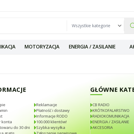
IKACJA
MOTORYZACJA
ENERGIA / ZASILANIE
A
a aktywna KF Mini
ORMACJE
GŁÓWNE KAT
pie
Reklamacje
CB RADIO
amin
Płatność i dostawy
KRÓTKOFALARSTWO
kt
Informacje RODO
RADIOKOMUNIKACJA
 konta
100.000 klientów!
ENERGIA / ZASILANIE
towaru do 30 dni
Szybka wysyłka
AKCESORIA
a gratis
Zgłoszenie serwisowe