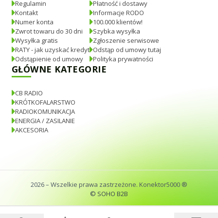
Regulamin
Płatność i dostawy
Kontakt
Informacje RODO
Numer konta
100.000 klientów!
Zwrot towaru do 30 dni
Szybka wysyłka
Wysyłka gratis
Zgłoszenie serwisowe
RATY - jak uzyskać kredyt
Odstąp od umowy tutaj
Odstąpienie od umowy
Polityka prywatności
GŁÓWNE KATEGORIE
CB RADIO
KRÓTKOFALARSTWO
RADIOKOMUNIKACJA
ENERGIA / ZASILANIE
AKCESORIA
2026
– Wszelkie prawa zastrzeżone. Konektor5000 ®
© SOHO B2B