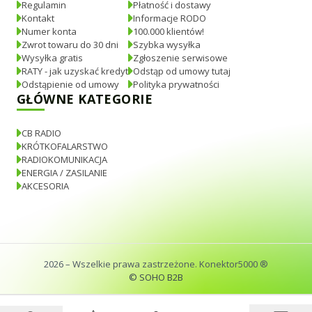
Regulamin
Płatność i dostawy
Kontakt
Informacje RODO
Numer konta
100.000 klientów!
Zwrot towaru do 30 dni
Szybka wysyłka
Wysyłka gratis
Zgłoszenie serwisowe
RATY - jak uzyskać kredyt
Odstąp od umowy tutaj
Odstąpienie od umowy
Polityka prywatności
GŁÓWNE KATEGORIE
CB RADIO
KRÓTKOFALARSTWO
RADIOKOMUNIKACJA
ENERGIA / ZASILANIE
AKCESORIA
2026
– Wszelkie prawa zastrzeżone. Konektor5000 ®
© SOHO B2B