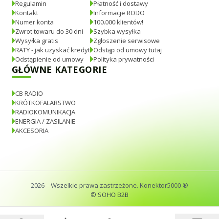
Regulamin
Płatność i dostawy
Kontakt
Informacje RODO
Numer konta
100.000 klientów!
Zwrot towaru do 30 dni
Szybka wysyłka
Wysyłka gratis
Zgłoszenie serwisowe
RATY - jak uzyskać kredyt
Odstąp od umowy tutaj
Odstąpienie od umowy
Polityka prywatności
GŁÓWNE KATEGORIE
CB RADIO
KRÓTKOFALARSTWO
RADIOKOMUNIKACJA
ENERGIA / ZASILANIE
AKCESORIA
2026
– Wszelkie prawa zastrzeżone. Konektor5000 ®
© SOHO B2B