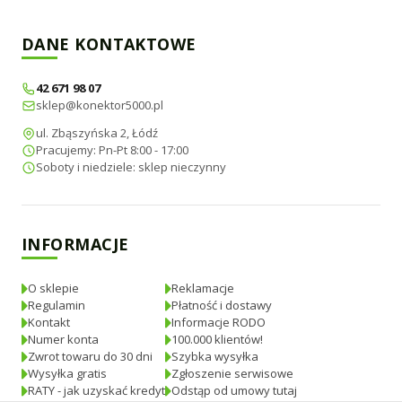
DANE KONTAKTOWE
42 671 98 07
sklep@konektor5000.pl
ul. Zbąszyńska 2, Łódź
Pracujemy: Pn-Pt 8:00 - 17:00
Soboty i niedziele: sklep nieczynny
INFORMACJE
O sklepie
Reklamacje
Regulamin
Płatność i dostawy
Kontakt
Informacje RODO
Numer konta
100.000 klientów!
Zwrot towaru do 30 dni
Szybka wysyłka
Wysyłka gratis
Zgłoszenie serwisowe
RATY - jak uzyskać kredyt
Odstąp od umowy tutaj