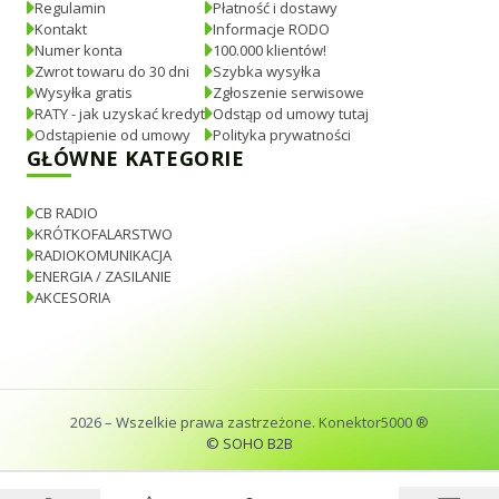
Regulamin
Płatność i dostawy
Kontakt
Informacje RODO
Numer konta
100.000 klientów!
Zwrot towaru do 30 dni
Szybka wysyłka
Wysyłka gratis
Zgłoszenie serwisowe
RATY - jak uzyskać kredyt
Odstąp od umowy tutaj
Odstąpienie od umowy
Polityka prywatności
GŁÓWNE KATEGORIE
CB RADIO
KRÓTKOFALARSTWO
RADIOKOMUNIKACJA
ENERGIA / ZASILANIE
AKCESORIA
2026
– Wszelkie prawa zastrzeżone. Konektor5000 ®
© SOHO B2B