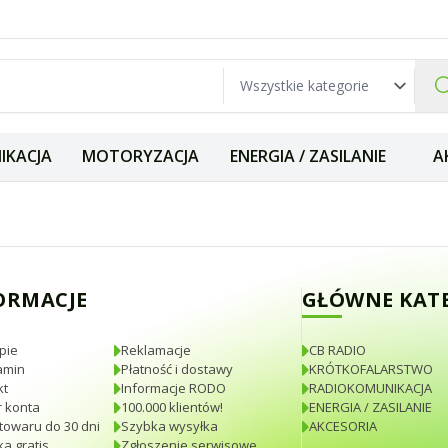
IKACJA
MOTORYZACJA
ENERGIA / ZASILANIE
A
zynka antenowa d
ORMACJE
GŁÓWNE KAT
pie
Reklamacje
CB RADIO
amin
Płatność i dostawy
KRÓTKOFALARSTWO
kt
Informacje RODO
RADIOKOMUNIKACJA
 konta
100.000 klientów!
ENERGIA / ZASILANIE
towaru do 30 dni
Szybka wysyłka
AKCESORIA
a gratis
Zgłoszenie serwisowe