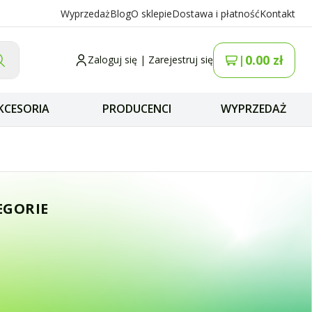
Wyprzedaż
Blog
O sklepie
Dostawa i płatność
Kontakt
0.00
zł
|
Zaloguj się
|
Zarejestruj się
KCESORIA
PRODUCENCI
WYPRZEDAŻ
edykowana do IC-
EGORIE