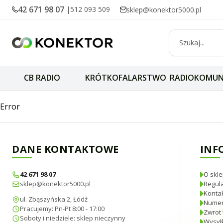
42 671 98 07
|
512 093 509
sklep@konektor5000.pl
CB RADIO
KRÓTKOFALARSTWO
RADIOKOMUN
Icom AH-705 skr
Error
DANE KONTAKTOWE
INF
42 671 98 07
O skle
sklep@konektor5000.pl
Regul
Konta
ul. Zbąszyńska 2, Łódź
Numer
Pracujemy: Pn-Pt 8:00 - 17:00
Zwrot 
Soboty i niedziele: sklep nieczynny
Wysyłk