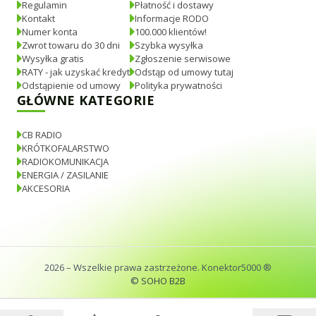
Regulamin
Płatność i dostawy
Kontakt
Informacje RODO
Numer konta
100.000 klientów!
Zwrot towaru do 30 dni
Szybka wysyłka
Wysyłka gratis
Zgłoszenie serwisowe
RATY - jak uzyskać kredyt
Odstąp od umowy tutaj
Odstąpienie od umowy
Polityka prywatności
GŁÓWNE KATEGORIE
CB RADIO
KRÓTKOFALARSTWO
RADIOKOMUNIKACJA
ENERGIA / ZASILANIE
AKCESORIA
2026
– Wszelkie prawa zastrzeżone. Konektor5000 ®
© SOHO B2B