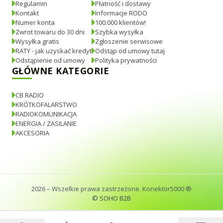
Regulamin
Płatność i dostawy
Kontakt
Informacje RODO
Numer konta
100.000 klientów!
Zwrot towaru do 30 dni
Szybka wysyłka
Wysyłka gratis
Zgłoszenie serwisowe
RATY - jak uzyskać kredyt
Odstąp od umowy tutaj
Odstąpienie od umowy
Polityka prywatności
GŁÓWNE KATEGORIE
CB RADIO
KRÓTKOFALARSTWO
RADIOKOMUNIKACJA
ENERGIA / ZASILANIE
AKCESORIA
2026
– Wszelkie prawa zastrzeżone. Konektor5000 ®
© SOHO B2B