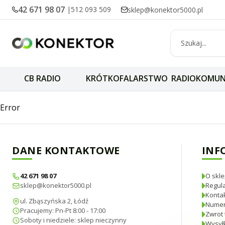
42 671 98 07
|
512 093 509
sklep@konektor5000.pl
CB RADIO
KRÓTKOFALARSTWO
RADIOKOMUN
Midland LC-29 dy
Error
DANE KONTAKTOWE
INF
42 671 98 07
O skle
sklep@konektor5000.pl
Regul
Konta
ul. Zbąszyńska 2, Łódź
Numer
Pracujemy: Pn-Pt 8:00 - 17:00
Zwrot 
Soboty i niedziele: sklep nieczynny
Wysyłk