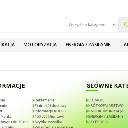
IKACJA
MOTORYZACJA
ENERGIA / ZASILANIE
A
skretna estetyczn
ORMACJE
GŁÓWNE KAT
pie
Reklamacje
CB RADIO
amin
Płatność i dostawy
KRÓTKOFALARSTWO
kt
Informacje RODO
RADIOKOMUNIKACJA
 konta
100.000 klientów!
ENERGIA / ZASILANIE
towaru do 30 dni
Szybka wysyłka
AKCESORIA
a gratis
Zgłoszenie serwisowe