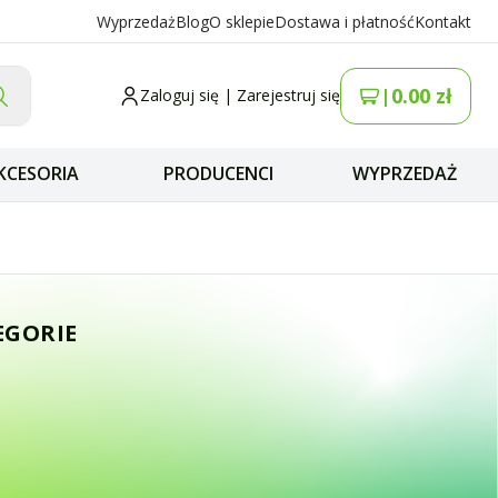
Wyprzedaż
Blog
O sklepie
Dostawa i płatność
Kontakt
0.00
zł
|
Zaloguj się
|
Zarejestruj się
KCESORIA
PRODUCENCI
WYPRZEDAŻ
a antena CB magn
EGORIE