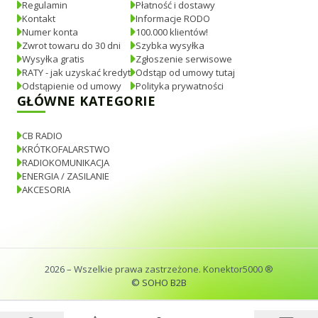
Regulamin
Płatność i dostawy
Kontakt
Informacje RODO
Numer konta
100.000 klientów!
Zwrot towaru do 30 dni
Szybka wysyłka
Wysyłka gratis
Zgłoszenie serwisowe
RATY - jak uzyskać kredyt
Odstąp od umowy tutaj
Odstąpienie od umowy
Polityka prywatności
GŁÓWNE KATEGORIE
CB RADIO
KRÓTKOFALARSTWO
RADIOKOMUNIKACJA
ENERGIA / ZASILANIE
AKCESORIA
2026
– Wszelkie prawa zastrzeżone. Konektor5000 ®
© SOHO B2B