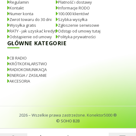
Regulamin
Płatność i dostawy
Kontakt
Informacje RODO
Numer konta
100.000 klientów!
Zwrot towaru do 30 dni
Szybka wysyłka
Wysyłka gratis
Zgłoszenie serwisowe
RATY - jak uzyskać kredyt
Odstąp od umowy tutaj
Odstąpienie od umowy
Polityka prywatności
GŁÓWNE KATEGORIE
CB RADIO
KRÓTKOFALARSTWO
RADIOKOMUNIKACJA
ENERGIA / ZASILANIE
AKCESORIA
2026
– Wszelkie prawa zastrzeżone. Konektor5000 ®
© SOHO B2B