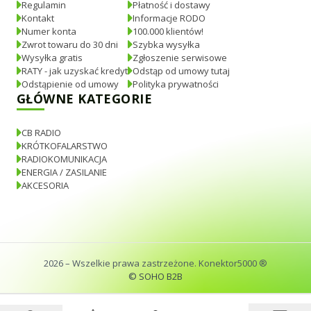
Regulamin
Płatność i dostawy
Kontakt
Informacje RODO
Numer konta
100.000 klientów!
Zwrot towaru do 30 dni
Szybka wysyłka
Wysyłka gratis
Zgłoszenie serwisowe
RATY - jak uzyskać kredyt
Odstąp od umowy tutaj
Odstąpienie od umowy
Polityka prywatności
GŁÓWNE KATEGORIE
CB RADIO
KRÓTKOFALARSTWO
RADIOKOMUNIKACJA
ENERGIA / ZASILANIE
AKCESORIA
2026
– Wszelkie prawa zastrzeżone. Konektor5000 ®
© SOHO B2B