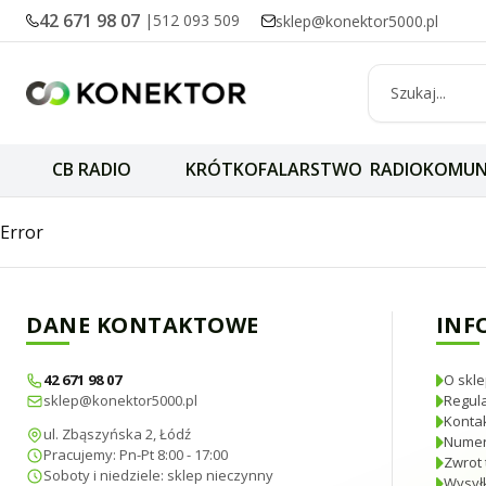
42 671 98 07
|
512 093 509
sklep@konektor5000.pl
CB RADIO
KRÓTKOFALARSTWO
RADIOKOMUN
SIRIO TURBO 5000
Error
DANE KONTAKTOWE
INF
42 671 98 07
O skle
sklep@konektor5000.pl
Regul
Konta
ul. Zbąszyńska 2, Łódź
Numer
Pracujemy: Pn-Pt 8:00 - 17:00
Zwrot 
Soboty i niedziele: sklep nieczynny
Wysyłk