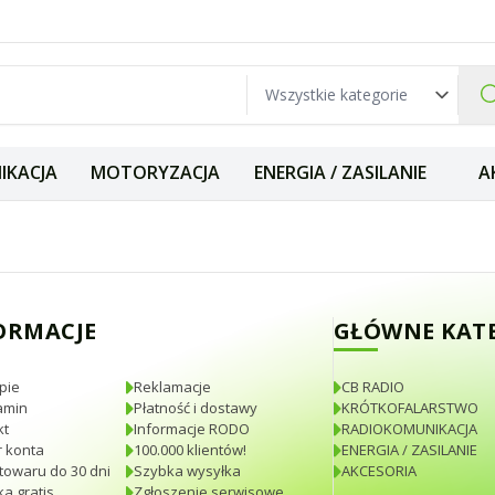
IKACJA
MOTORYZACJA
ENERGIA / ZASILANIE
A
 wersja z kablem
ORMACJE
GŁÓWNE KAT
pie
Reklamacje
CB RADIO
amin
Płatność i dostawy
KRÓTKOFALARSTWO
kt
Informacje RODO
RADIOKOMUNIKACJA
 konta
100.000 klientów!
ENERGIA / ZASILANIE
towaru do 30 dni
Szybka wysyłka
AKCESORIA
a gratis
Zgłoszenie serwisowe