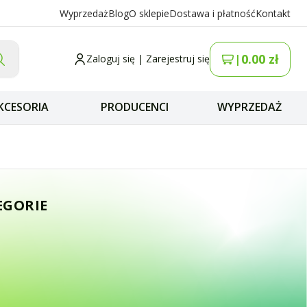
Wyprzedaż
Blog
O sklepie
Dostawa i płatność
Kontakt
0.00
zł
|
Zaloguj się
|
Zarejestruj się
KCESORIA
PRODUCENCI
WYPRZEDAŻ
 5m RG58 SATEC A
EGORIE