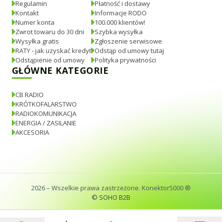
Regulamin
Płatność i dostawy
Kontakt
Informacje RODO
Numer konta
100.000 klientów!
Zwrot towaru do 30 dni
Szybka wysyłka
Wysyłka gratis
Zgłoszenie serwisowe
RATY - jak uzyskać kredyt
Odstąp od umowy tutaj
Odstąpienie od umowy
Polityka prywatności
GŁÓWNE KATEGORIE
CB RADIO
KRÓTKOFALARSTWO
RADIOKOMUNIKACJA
ENERGIA / ZASILANIE
AKCESORIA
2026
– Wszelkie prawa zastrzeżone. Konektor5000 ®
© SOHO B2B