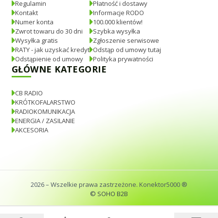
Regulamin
Płatność i dostawy
Kontakt
Informacje RODO
Numer konta
100.000 klientów!
Zwrot towaru do 30 dni
Szybka wysyłka
Wysyłka gratis
Zgłoszenie serwisowe
RATY - jak uzyskać kredyt
Odstąp od umowy tutaj
Odstąpienie od umowy
Polityka prywatności
GŁÓWNE KATEGORIE
CB RADIO
KRÓTKOFALARSTWO
RADIOKOMUNIKACJA
ENERGIA / ZASILANIE
AKCESORIA
2026
– Wszelkie prawa zastrzeżone. Konektor5000 ®
© SOHO B2B