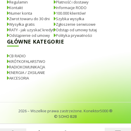
Regulamin
Płatność i dostawy
Kontakt
Informacje RODO
Numer konta
100.000 klientów!
Zwrot towaru do 30 dni
Szybka wysyłka
Wysyłka gratis
Zgłoszenie serwisowe
RATY - jak uzyskać kredyt
Odstąp od umowy tutaj
Odstąpienie od umowy
Polityka prywatności
GŁÓWNE KATEGORIE
CB RADIO
KRÓTKOFALARSTWO
RADIOKOMUNIKACJA
ENERGIA / ZASILANIE
AKCESORIA
2026
– Wszelkie prawa zastrzeżone. Konektor5000 ®
© SOHO B2B