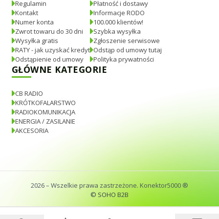
Regulamin
Płatność i dostawy
Kontakt
Informacje RODO
Numer konta
100.000 klientów!
Zwrot towaru do 30 dni
Szybka wysyłka
Wysyłka gratis
Zgłoszenie serwisowe
RATY - jak uzyskać kredyt
Odstąp od umowy tutaj
Odstąpienie od umowy
Polityka prywatności
GŁÓWNE KATEGORIE
CB RADIO
KRÓTKOFALARSTWO
RADIOKOMUNIKACJA
ENERGIA / ZASILANIE
AKCESORIA
2026
– Wszelkie prawa zastrzeżone. Konektor5000 ®
© SOHO B2B