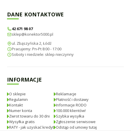
DANE KONTAKTOWE
42 671 98 07
sklep@konektor5000.pl
ul. Zbąszyńska 2, Łódź
Pracujemy: Pn-Pt 8:00 - 17:00
Soboty i niedziele: sklep nieczynny
INFORMACJE
O sklepie
Reklamacje
Regulamin
Płatność i dostawy
Kontakt
Informacje RODO
Numer konta
100.000 klientów!
Zwrot towaru do 30 dni
Szybka wysyłka
Wysyłka gratis
Zgłoszenie serwisowe
RATY - jak uzyskać kredyt
Odstąp od umowy tutaj