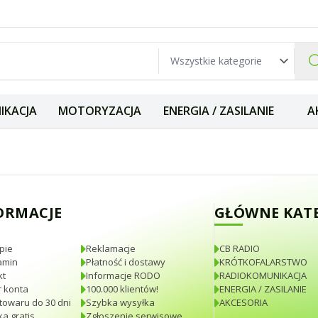
IKACJA
MOTORYZACJA
ENERGIA / ZASILANIE
A
na gruby kabel RG
ORMACJE
GŁÓWNE KAT
pie
Reklamacje
CB RADIO
amin
Płatność i dostawy
KRÓTKOFALARSTWO
kt
Informacje RODO
RADIOKOMUNIKACJA
 konta
100.000 klientów!
ENERGIA / ZASILANIE
towaru do 30 dni
Szybka wysyłka
AKCESORIA
a gratis
Zgłoszenie serwisowe