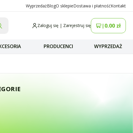
Wyprzedaż
Blog
O sklepie
Dostawa i płatność
Kontakt
0.00
zł
|
Zaloguj się
|
Zarejestruj się
KCESORIA
PRODUCENCI
WYPRZEDAŻ
-213 / H-1000 / R
EGORIE