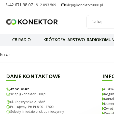
42 671 98 07
|
512 093 509
sklep@konektor5000.pl
CB RADIO
KRÓTKOFALARSTWO
RADIOKOMUN
Wtyk N zaciskany 
Error
DANE KONTAKTOWE
INF
42 671 98 07
O skle
sklep@konektor5000.pl
Regul
Konta
ul. Zbąszyńska 2, Łódź
Numer
Pracujemy: Pn-Pt 8:00 - 17:00
Zwrot 
Soboty i niedziele: sklep nieczynny
Wysyłk