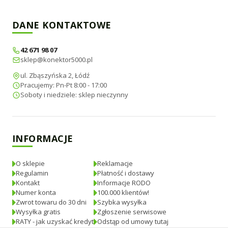
DANE KONTAKTOWE
42 671 98 07
sklep@konektor5000.pl
ul. Zbąszyńska 2, Łódź
Pracujemy: Pn-Pt 8:00 - 17:00
Soboty i niedziele: sklep nieczynny
INFORMACJE
O sklepie
Reklamacje
Regulamin
Płatność i dostawy
Kontakt
Informacje RODO
Numer konta
100.000 klientów!
Zwrot towaru do 30 dni
Szybka wysyłka
Wysyłka gratis
Zgłoszenie serwisowe
RATY - jak uzyskać kredyt
Odstąp od umowy tutaj