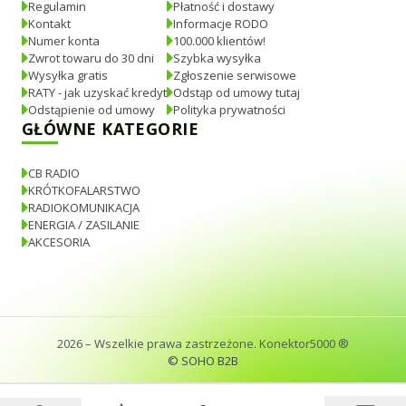
Regulamin
Płatność i dostawy
Kontakt
Informacje RODO
Numer konta
100.000 klientów!
Zwrot towaru do 30 dni
Szybka wysyłka
Wysyłka gratis
Zgłoszenie serwisowe
RATY - jak uzyskać kredyt
Odstąp od umowy tutaj
Odstąpienie od umowy
Polityka prywatności
GŁÓWNE KATEGORIE
CB RADIO
KRÓTKOFALARSTWO
RADIOKOMUNIKACJA
ENERGIA / ZASILANIE
AKCESORIA
2026
– Wszelkie prawa zastrzeżone. Konektor5000 ®
© SOHO B2B