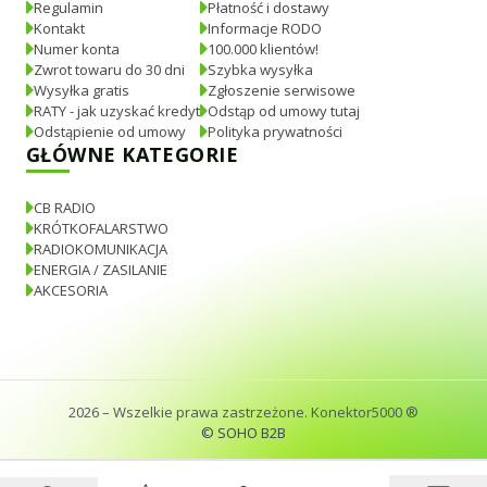
Regulamin
Płatność i dostawy
Kontakt
Informacje RODO
Numer konta
100.000 klientów!
Zwrot towaru do 30 dni
Szybka wysyłka
Wysyłka gratis
Zgłoszenie serwisowe
RATY - jak uzyskać kredyt
Odstąp od umowy tutaj
Odstąpienie od umowy
Polityka prywatności
GŁÓWNE KATEGORIE
CB RADIO
KRÓTKOFALARSTWO
RADIOKOMUNIKACJA
ENERGIA / ZASILANIE
AKCESORIA
2026
– Wszelkie prawa zastrzeżone. Konektor5000 ®
© SOHO B2B