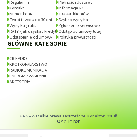
Regulamin
Płatność i dostawy
Kontakt
Informacje RODO
Numer konta
100.000 klientów!
Zwrot towaru do 30 dni
Szybka wysyłka
Wysyłka gratis
Zgłoszenie serwisowe
RATY - jak uzyskać kredyt
Odstąp od umowy tutaj
Odstąpienie od umowy
Polityka prywatności
GŁÓWNE KATEGORIE
CB RADIO
KRÓTKOFALARSTWO
RADIOKOMUNIKACJA
ENERGIA / ZASILANIE
AKCESORIA
2026
– Wszelkie prawa zastrzeżone. Konektor5000 ®
© SOHO B2B