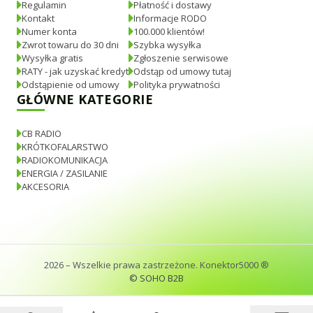
Regulamin
Płatność i dostawy
Kontakt
Informacje RODO
Numer konta
100.000 klientów!
Zwrot towaru do 30 dni
Szybka wysyłka
Wysyłka gratis
Zgłoszenie serwisowe
RATY - jak uzyskać kredyt
Odstąp od umowy tutaj
Odstąpienie od umowy
Polityka prywatności
GŁÓWNE KATEGORIE
CB RADIO
KRÓTKOFALARSTWO
RADIOKOMUNIKACJA
ENERGIA / ZASILANIE
AKCESORIA
2026
– Wszelkie prawa zastrzeżone. Konektor5000 ®
© SOHO B2B