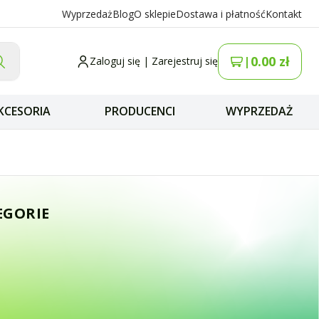
Wyprzedaż
Blog
O sklepie
Dostawa i płatność
Kontakt
0.00
zł
|
Zaloguj się
|
Zarejestruj się
KCESORIA
PRODUCENCI
WYPRZEDAŻ
259/5) krótki ba
EGORIE