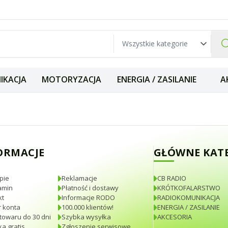
IKACJA
MOTORYZACJA
ENERGIA / ZASILANIE
A
-1 nakręcany (PL 
ORMACJE
GŁÓWNE KAT
pie
Reklamacje
CB RADIO
amin
Płatność i dostawy
KRÓTKOFALARSTWO
kt
Informacje RODO
RADIOKOMUNIKACJA
 konta
100.000 klientów!
ENERGIA / ZASILANIE
towaru do 30 dni
Szybka wysyłka
AKCESORIA
a gratis
Zgłoszenie serwisowe