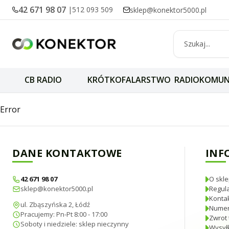
42 671 98 07
|
512 093 509
sklep@konektor5000.pl
CB RADIO
KRÓTKOFALARSTWO
RADIOKOMUN
Wtyk antenowy UC
Error
DANE KONTAKTOWE
INF
42 671 98 07
O skle
sklep@konektor5000.pl
Regul
Konta
ul. Zbąszyńska 2, Łódź
Numer
Pracujemy: Pn-Pt 8:00 - 17:00
Zwrot 
Soboty i niedziele: sklep nieczynny
Wysyłk