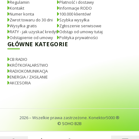
Regulamin
Płatność i dostawy
Kontakt
Informacje RODO
Numer konta
100.000 klientów!
Zwrot towaru do 30 dni
Szybka wysyłka
Wysyłka gratis
Zgłoszenie serwisowe
RATY - jak uzyskać kredyt
Odstąp od umowy tutaj
Odstąpienie od umowy
Polityka prywatności
GŁÓWNE KATEGORIE
CB RADIO
KRÓTKOFALARSTWO
RADIOKOMUNIKACJA
ENERGIA / ZASILANIE
AKCESORIA
2026
– Wszelkie prawa zastrzeżone. Konektor5000 ®
© SOHO B2B