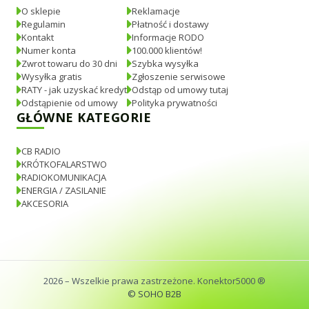
O sklepie
Reklamacje
Regulamin
Płatność i dostawy
Kontakt
Informacje RODO
Numer konta
100.000 klientów!
Zwrot towaru do 30 dni
Szybka wysyłka
Wysyłka gratis
Zgłoszenie serwisowe
RATY - jak uzyskać kredyt
Odstąp od umowy tutaj
Odstąpienie od umowy
Polityka prywatności
GŁÓWNE KATEGORIE
CB RADIO
KRÓTKOFALARSTWO
RADIOKOMUNIKACJA
ENERGIA / ZASILANIE
AKCESORIA
2026
– Wszelkie prawa zastrzeżone. Konektor5000 ®
© SOHO B2B