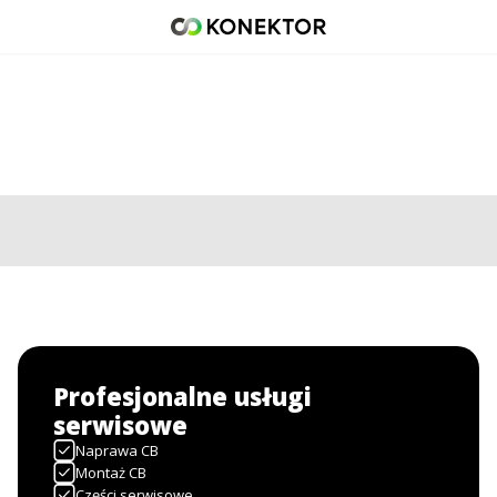
42 671 98 07
512 093 509
sklep@konektor5000.pl
Profesjonalne usługi
serwisowe
Naprawa CB
Montaż CB
Części serwisowe