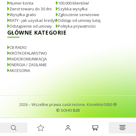
Numer konta
100.000 klientów!
Zwrot towaru do 30 dni
Szybka wysyłka
Wysyłka gratis
Zgłoszenie serwisowe
RATY - jak uzyskać kredyt
Odstąp od umowy tutaj
Odstąpienie od umowy
Polityka prywatności
GŁÓWNE KATEGORIE
CB RADIO
KRÓTKOFALARSTWO
RADIOKOMUNIKACJA
ENERGIA / ZASILANIE
AKCESORIA
2026
– Wszelkie prawa zastrzeżone. Konektor5000 ®
© SOHO B2B