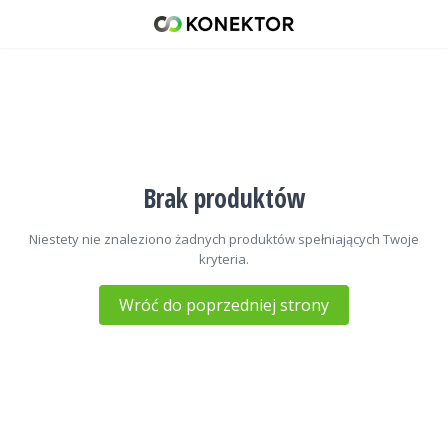
Akumulatory Icom
42 671 98 07
512 093 509
sklep@konektor5000.pl
Brak produktów
Niestety nie znaleziono żadnych produktów spełniających Twoje
kryteria.
Wróć do poprzedniej strony